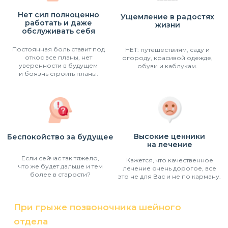
Нет сил полноценно
Ущемление в радостях
работать и даже
жизни
обслуживать себя
Постоянная боль ставит под
НЕТ: путешествиям, саду и
откос все планы, нет
огороду, красивой одежде,
уверенности в будущем
обуви и каблукам.
и боязнь строить планы.
Высокие ценники
Беспокойство за будущее
на лечение
Если сейчас так тяжело,
Кажется, что качественное
что же будет дальше и тем
лечение очень дорогое, все
более в старости?
это не для Вас и не по карману.
При грыже позвоночника шейного
отдела