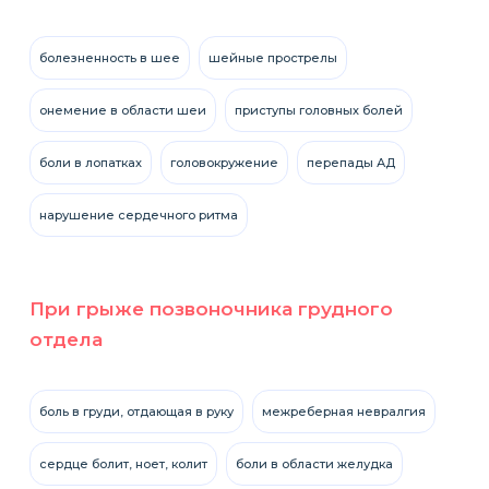
болезненность в шее
шейные прострелы
онемение в области шеи
приступы головных болей
боли в лопатках
головокружение
перепады АД
нарушение сердечного ритма
При грыже позвоночника грудного
отдела
боль в груди, отдающая в руку
межреберная невралгия
сердце болит, ноет, колит
боли в области желудка